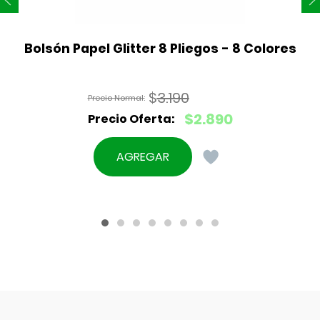
Bolsón Papel Glitter 8 Pliegos - 8 Colores
$
3.190
El
$
2.890
precio
El
original
precio
AGREGAR
era:
actual
$3.190.
es:
$2.890.