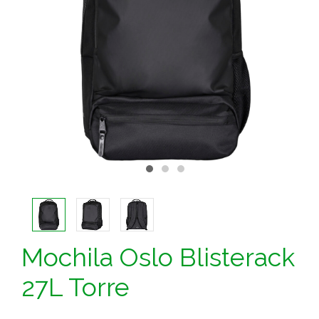
Mochila Oslo Blisterack
27L Torre