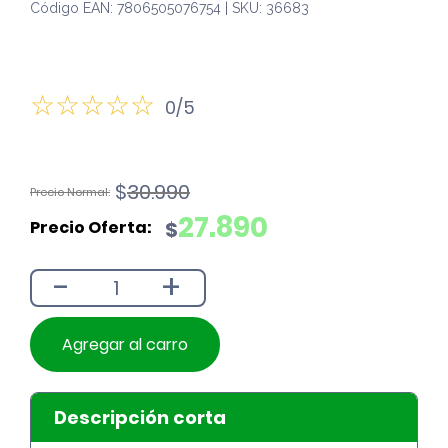
Código EAN: 7806505076754 | SKU: 36683
0/5
El
El
$
30.990
precio
precio
27.890
$
original
actual
era:
es:
-
+
$30.990.
$27.890.
Agregar al carro
Descripción corta