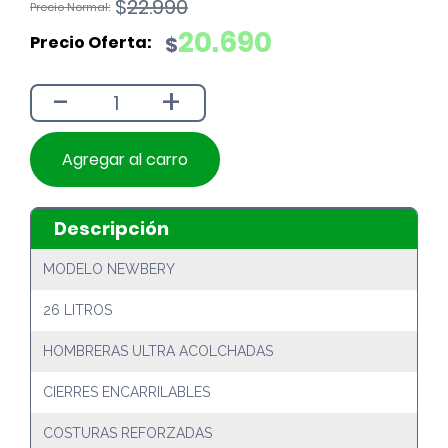
El
El
$
22.990
precio
precio
20.690
$
original
actual
era:
es:
-
+
$22.990.
$20.690.
Agregar al carro
Descripción
MODELO NEWBERY
26 LITROS
HOMBRERAS ULTRA ACOLCHADAS
CIERRES ENCARRILABLES
COSTURAS REFORZADAS