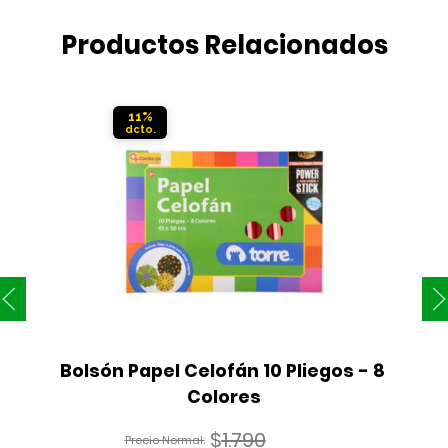
Productos Relacionados
11%
Bolsón Papel Celofán 10 Pliegos - 8 
Colores
$
1.790