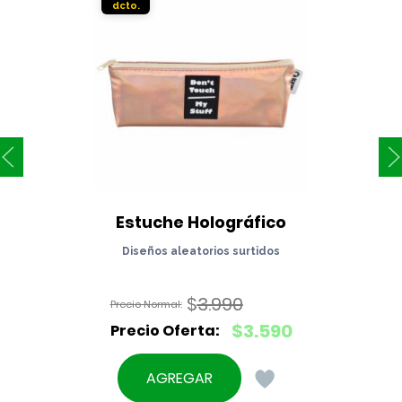
Estuche Holográfico
Diseños aleatorios surtidos
$
3.990
El
$
3.590
precio
El
original
precio
AGREGAR
era:
actual