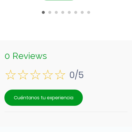
$3.990.
es:
$3.590.
0 Reviews
0/5
Cuéntanos tu experiencia