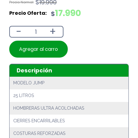
El
El
$
19.990
precio
precio
17.990
$
original
actual
era:
es:
-
+
$19.990.
$17.990.
Agregar al carro
Descripción
MODELO JUMP
25 LITROS
HOMBRERAS ULTRA ACOLCHADAS
CIERRES ENCARRILABLES
COSTURAS REFORZADAS