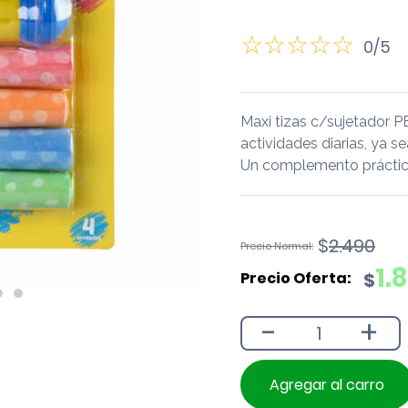
0/5
Maxi tizas c/sujetador 
actividades diarias, ya se
Un complemento práctico
El
El
$
2.490
precio
precio
1.
$
original
actual
era:
es:
-
+
$2.490.
$1.890.
Agregar al carro