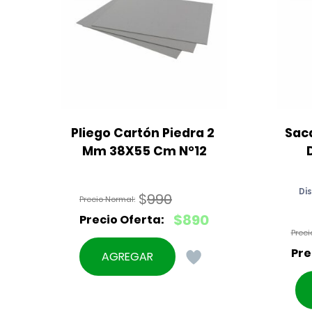
Pliego Cartón Piedra 2 
Sac
Mm 38X55 Cm N°12
Di
$
990
El
$
890
precio
El
original
precio
AGREGAR
era:
actual
$990.
es:
$890.