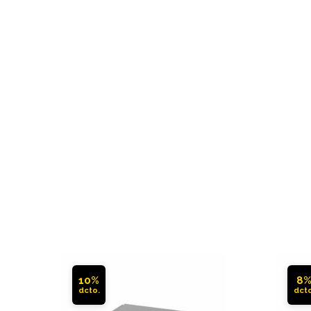
10%
8