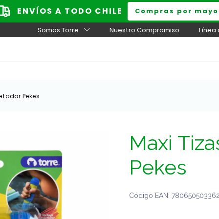
ENVÍOS A TODO CHILE
Compras por mayo
Somos Torre
Nuestro Compromiso
Línea
jetador Pekes
Maxi Tiza
Pekes
Código EAN: 780650503362