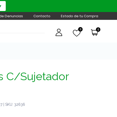
r
 de Denuncias
Contacto
Estado de tu Compra
0
0
s C/Sujetador
7 | SKU: 32636