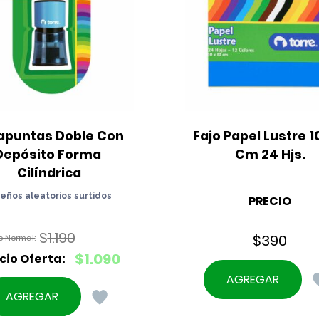
apuntas Doble Con 
Fajo Papel Lustre 10
Depósito Forma 
Cm 24 Hjs.
Cilíndrica
seños aleatorios surtidos
PRECIO
$
1.190
$
390
El
$
1.090
precio
El
AGREGAR
original
precio
AGREGAR
era:
actual