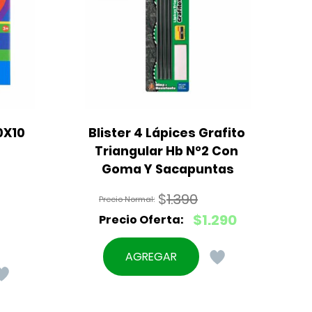
X10 
Blister 4 Lápices Grafito 
Triangular Hb N°2 Con 
Goma Y Sacapuntas
$
1.390
El
$
1.290
precio
El
original
precio
AGREGAR
era:
actual
$1.390.
es:
$1.290.