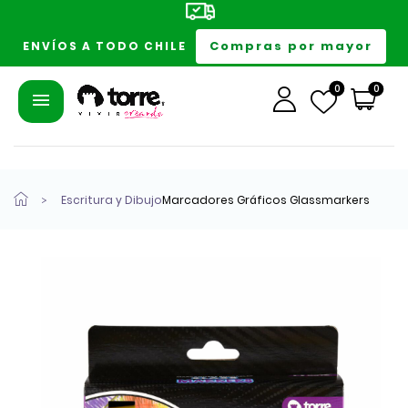
Compras por mayor
ENVÍOS A TODO CHILE
0
0
Escritura y Dibujo
Marcadores Gráficos Glassmarkers