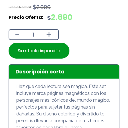
El
El
$
2.990
precio
precio
2.690
$
original
actual
era:
es:
-
+
$2.990.
$2.690.
Sin stock disponible
Descripción corta
Haz que cada lectura sea mágica. Este set
incluye marca páginas magnéticos con los
personajes más icónicos del mundo mágico,
perfectos para sujetar tus páginas sin
dañarlas. Su diseño colorido y divertido te
permitirá llevar la compañía de tus héroes
favoritos en cada libro o libreta