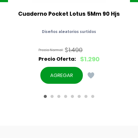
Cuaderno Pocket Lotus 5Mm 90 Hjs
Diseños aleatorios surtidos
$
1.490
El
$
1.290
precio
El
original
precio
AGREGAR
era:
actual
$1.490.
es:
$1.290.