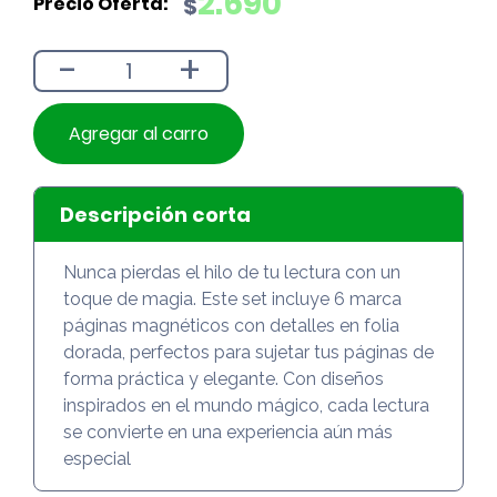
2.690
$
original
actual
era:
es:
-
+
$2.990.
$2.690.
Agregar al carro
Descripción corta
Nunca pierdas el hilo de tu lectura con un
toque de magia. Este set incluye 6 marca
páginas magnéticos con detalles en folia
dorada, perfectos para sujetar tus páginas de
forma práctica y elegante. Con diseños
inspirados en el mundo mágico, cada lectura
se convierte en una experiencia aún más
especial