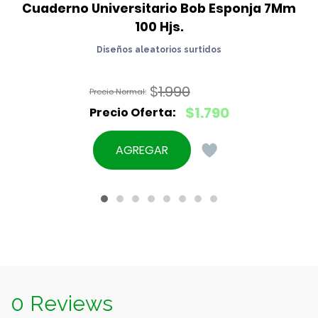
Cuaderno Universitario Bob Esponja 7Mm 
100 Hjs.
Diseños aleatorios surtidos
$
1.990
El
$
1.790
precio
El
original
precio
AGREGAR
era:
actual
$1.990.
es:
$1.790.
0 Reviews