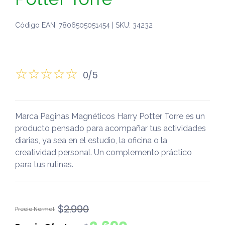
Código EAN: 7806505051454 | SKU: 34232
0/5
Marca Paginas Magnéticos Harry Potter Torre es un
producto pensado para acompañar tus actividades
diarias, ya sea en el estudio, la oficina o la
creatividad personal. Un complemento práctico
para tus rutinas.
El
El
$
2.990
precio
precio