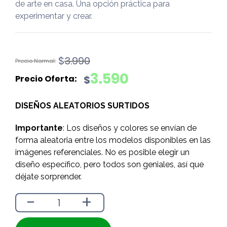
de arte en casa. Una opción práctica para
experimentar y crear.
El
El
$
3.990
precio
precio
3.590
$
original
actual
era:
es:
DISEÑOS ALEATORIOS SURTIDOS
$3.990.
$3.590.
Importante
: Los diseños y colores se envían de
forma aleatoria entre los modelos disponibles en las
imágenes referenciales. No es posible elegir un
diseño específico, pero todos son geniales, así que
déjate sorprender.
-
+