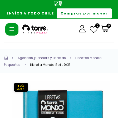
Compras por mayor
ENVÍOS A TODO CHILE
0
0
Agendas, planners y libretas
Libretas Mondo
Pequeñas
Libreta Mondo Soft 9X13
10%