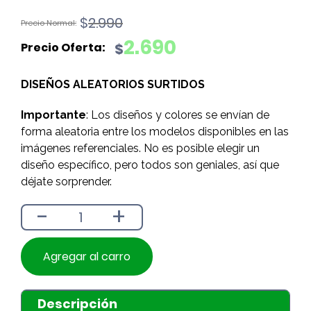
El
El
$
2.990
precio
precio
2.690
$
original
actual
era:
es:
DISEÑOS ALEATORIOS SURTIDOS
$2.990.
$2.690.
Importante
: Los diseños y colores se envían de
forma aleatoria entre los modelos disponibles en las
imágenes referenciales. No es posible elegir un
diseño específico, pero todos son geniales, así que
déjate sorprender.
-
+
Agregar al carro
Descripción