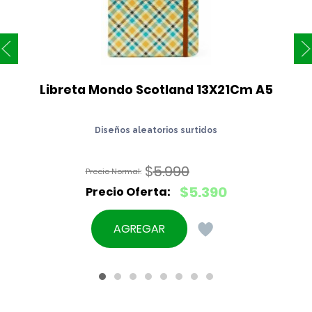
Libreta Mondo Scotland 13X21Cm A5
Diseños aleatorios surtidos
$
5.990
El
$
5.390
precio
El
original
precio
AGREGAR
era:
actual
$5.990.
es:
$5.390.