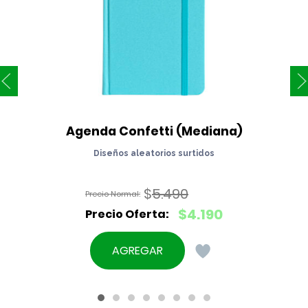
Agenda Confetti (Mediana)
Diseños aleatorios surtidos
$
5.490
El
$
4.190
precio
El
original
precio
AGREGAR
era:
actual
$5.490.
es:
$4.190.