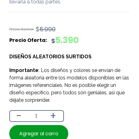
llevarla a todas partes.
El
El
$
5.990
precio
precio
5.390
$
original
actual
era:
es:
DISEÑOS ALEATORIOS SURTIDOS
$5.990.
$5.390.
Importante
: Los diseños y colores se envían de
forma aleatoria entre los modelos disponibles en las
imágenes referenciales. No es posible elegir un
diseño específico, pero todos son geniales, así que
déjate sorprender.
-
+
Agregar al carro