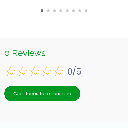
$5.990.
es:
$5.390.
0 Reviews
0/5
Cuéntanos tu experiencia