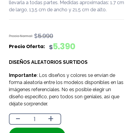
llevarla a todas partes. Medidas aproximadas: 1.7 cm
de largo, 13.5 cm de ancho y 21.5 cm de alto.
El
El
$
5.990
precio
precio
5.390
$
original
actual
era:
es:
DISEÑOS ALEATORIOS SURTIDOS
$5.990.
$5.390.
Importante
: Los diseños y colores se envían de
forma aleatoria entre los modelos disponibles en las
imágenes referenciales. No es posible elegir un
diseño específico, pero todos son geniales, así que
déjate sorprender.
-
+