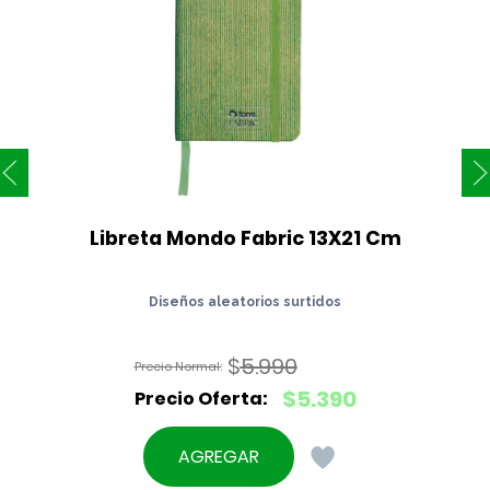
Libreta Mondo Fabric 13X21 Cm
Diseños aleatorios surtidos
$
5.990
El
$
5.390
precio
El
original
precio
AGREGAR
era:
actual