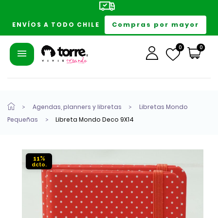
Compras por mayor
ENVÍOS A TODO CHILE
0
0
Agendas, planners y libretas
Libretas Mondo
Pequeñas
Libreta Mondo Deco 9X14
11%