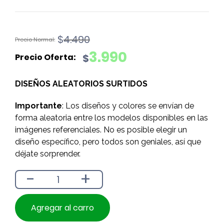
El
El
$
4.490
precio
precio
3.990
$
original
actual
era:
es:
DISEÑOS ALEATORIOS SURTIDOS
$4.490.
$3.990.
Importante
: Los diseños y colores se envían de
forma aleatoria entre los modelos disponibles en las
imágenes referenciales. No es posible elegir un
diseño específico, pero todos son geniales, así que
déjate sorprender.
-
+
Agregar al carro