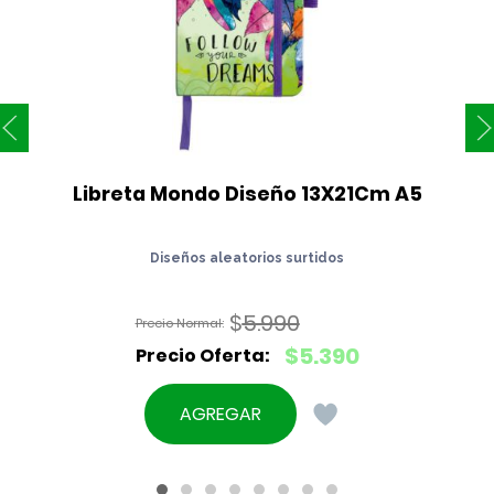
Libreta Mondo Diseño 13X21Cm A5
Diseños aleatorios surtidos
$
5.990
El
$
5.390
precio
El
original
precio
AGREGAR
era:
actual
$5.990.
es:
$5.390.