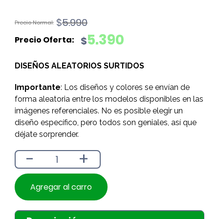
El
El
$
5.990
precio
precio
5.390
$
original
actual
era:
es:
DISEÑOS ALEATORIOS SURTIDOS
$5.990.
$5.390.
Importante
: Los diseños y colores se envían de
forma aleatoria entre los modelos disponibles en las
imágenes referenciales. No es posible elegir un
diseño específico, pero todos son geniales, así que
déjate sorprender.
-
+
Agregar al carro