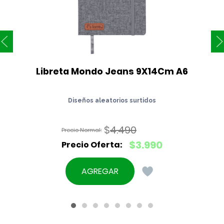
Libreta Mondo Jeans 9X14Cm A6
Diseños aleatorios surtidos
$
4.490
El
$
3.990
precio
El
original
precio
AGREGAR
era:
actual
$4.490.
es:
$3.990.