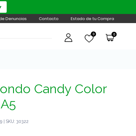
r
 de Denuncias
Contacto
Estado de tu Compra
0
0
Mondo Candy Color
 A5
 | SKU: 30322