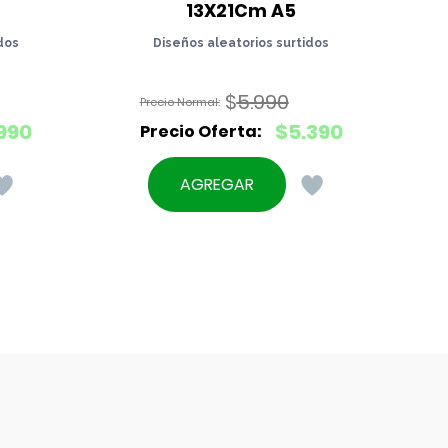
13X21Cm A5
dos
Diseños aleatorios surtidos
$
5.990
El
990
$
5.390
precio
El
original
precio
AGREGAR
era:
actual
$5.990.
es:
$5.390.