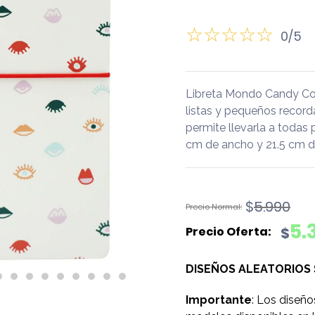
0/5
Libreta Mondo Candy Col
listas y pequeños recor
permite llevarla a todas 
cm de ancho y 21.5 cm de
El
El
$
5.990
precio
precio
5.
$
original
actual
era:
es:
DISEÑOS ALEATORIOS
$5.990.
$5.390.
Importante
: Los diseño