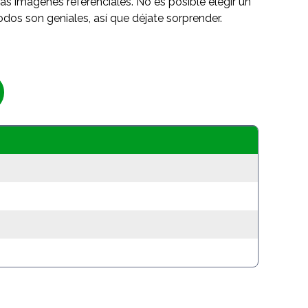
as imágenes referenciales. No es posible elegir un
odos son geniales, así que déjate sorprender.