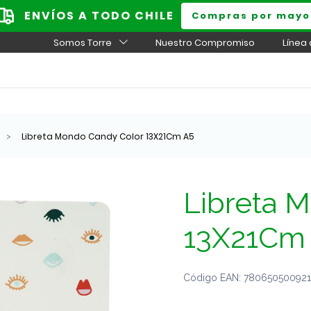
ENVÍOS A TODO CHILE
Compras por mayo
Somos Torre
Nuestro Compromiso
Línea
Libreta Mondo Candy Color 13X21Cm A5
Libreta 
13X21Cm
Código EAN: 7806505009219