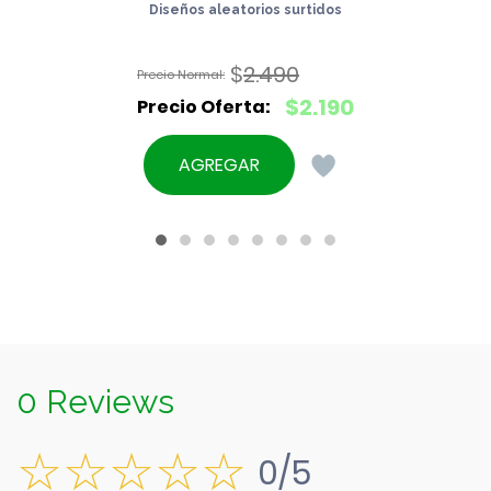
Diseños aleatorios surtidos
$
2.490
El
$
2.190
precio
El
original
precio
AGREGAR
era:
actual
$2.490.
es:
$2.190.
0 Reviews
0/5