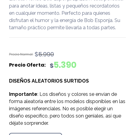
para anotar ideas, listas y pequeños recordatorios
en cualquier momento. Perfecto para quienes
disfrutan el humor y la energía de Bob Esponja. Su
tamaño práctico permite llevarla a todas partes.
El
El
$
5.990
precio
precio
5.390
$
original
actual
era:
es:
DISEÑOS ALEATORIOS SURTIDOS
$5.990.
$5.390.
Importante
: Los diseños y colores se envían de
forma aleatoria entre los modelos disponibles en las
imágenes referenciales. No es posible elegir un
diseño específico, pero todos son geniales, así que
déjate sorprender.