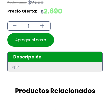
El
El
$
2.990
precio
precio
2.690
$
original
actual
era:
es:
-
+
$2.990.
$2.690.
Agregar al carro
Descripción
Lapiz
Productos Relacionados