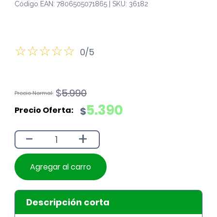
Código EAN: 7806505071865 | SKU: 36182
0/5
El
El
$
5.990
precio
precio
5.390
$
original
actual
era:
es:
-
+
$5.990.
$5.390.
Agregar al carro
Descripción corta