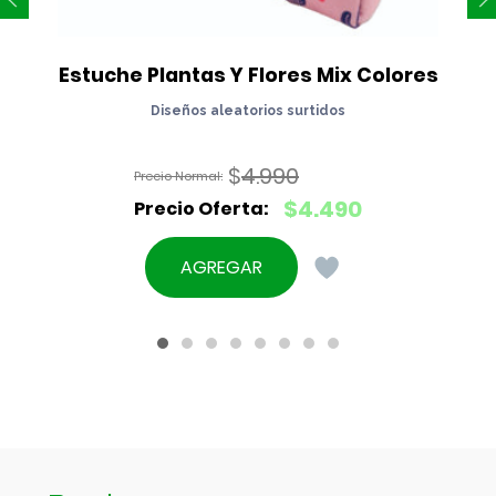
Estuche Plantas Y Flores Mix Colores
Diseños aleatorios surtidos
$
4.990
El
$
4.490
precio
El
original
precio
AGREGAR
era:
actual
$4.990.
es:
$4.490.