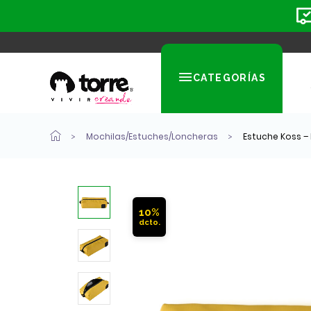
CATEGORÍAS
Mochilas/Estuches/Loncheras
Estuche Koss –
10%