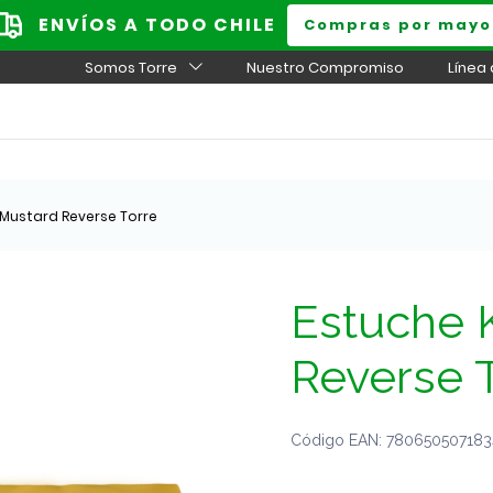
ENVÍOS A TODO CHILE
Compras por mayo
Somos Torre
Nuestro Compromiso
Línea
 Mustard Reverse Torre
Estuche 
Reverse 
Código EAN: 7806505071834