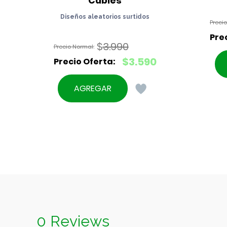
Cables
Diseños aleatorios surtidos
$
3.990
El
$
3.590
precio
El
original
precio
AGREGAR
era:
actual
$3.990.
es:
$3.590.
0 Reviews