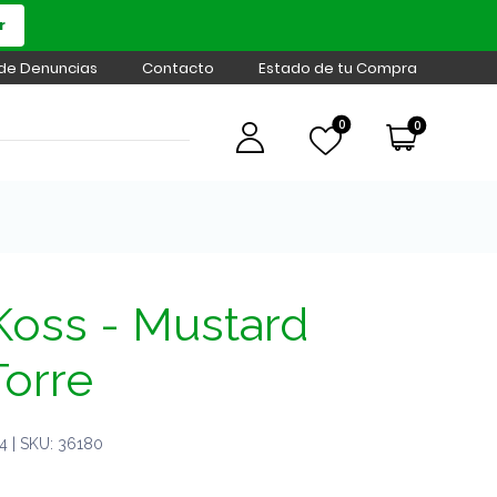
r
 de Denuncias
Contacto
Estado de tu Compra
0
0
Koss - Mustard
Torre
 | SKU: 36180