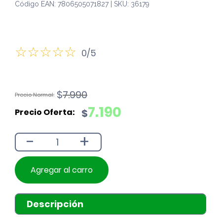
Código EAN: 7806505071827 | SKU: 36179
0/5
El
El
$
7.990
precio
precio
7.190
$
original
actual
era:
es:
-
+
$7.990.
$7.190.
Agregar al carro
Descripción