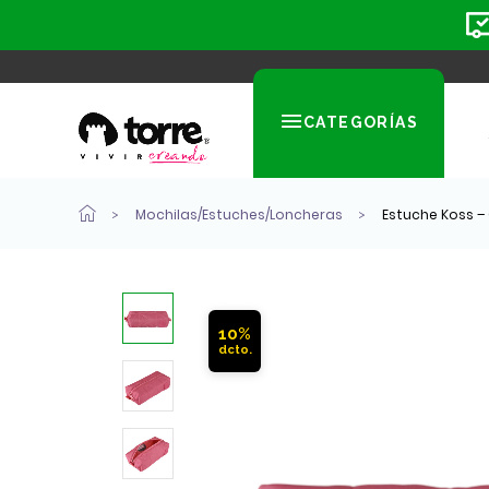
CATEGORÍAS
Mochilas/Estuches/Loncheras
Estuche Koss – 
10%