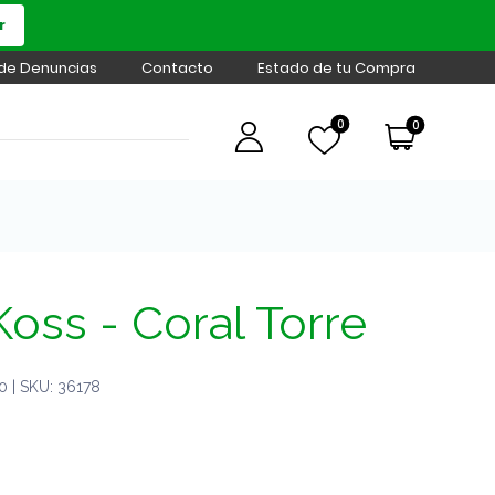
r
 de Denuncias
Contacto
Estado de tu Compra
0
0
oss - Coral Torre
 | SKU: 36178