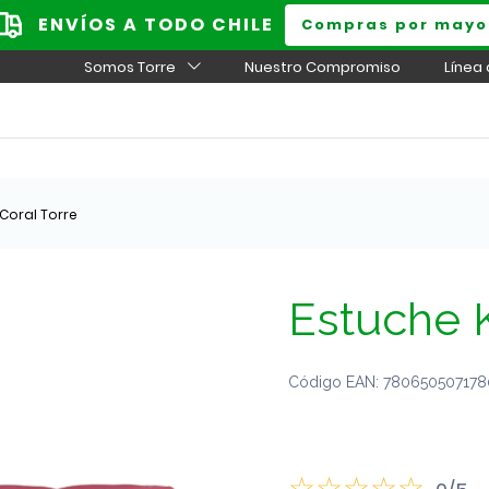
ENVÍOS A TODO CHILE
Compras por mayo
Somos Torre
Nuestro Compromiso
Línea
Coral Torre
Estuche K
Código EAN: 7806505071780