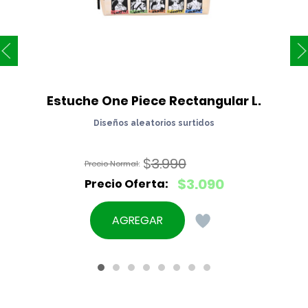
Estuche One Piece Rectangular L.
Diseños aleatorios surtidos
$
3.990
El
$
3.090
precio
El
original
precio
AGREGAR
era:
actual
$3.990.
es:
$3.090.