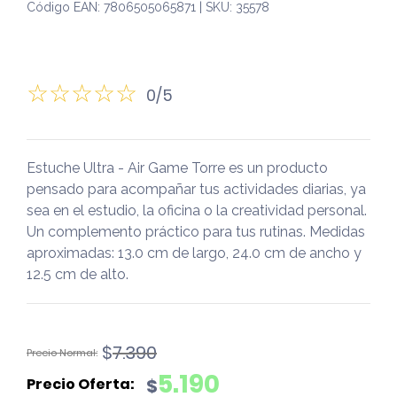
Código EAN: 7806505065871 | SKU: 35578
0/5
Estuche Ultra - Air Game Torre es un producto
pensado para acompañar tus actividades diarias, ya
sea en el estudio, la oficina o la creatividad personal.
Un complemento práctico para tus rutinas. Medidas
aproximadas: 13.0 cm de largo, 24.0 cm de ancho y
12.5 cm de alto.
El
El
$
7.390
precio
precio
5.190
$
original
actual