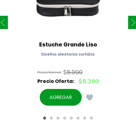
Estuche Grande Liso
Diseños aleatorios surtidos
$
5.990
El
$
5.390
precio
El
original
precio
AGREGAR
era:
actual
$5.990.
es:
$5.390.