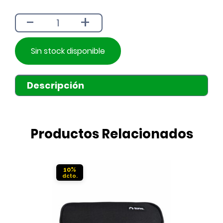
era:
es:
-
+
$7.390.
$6.690.
Sin stock disponible
Descripción
Productos Relacionados
10%