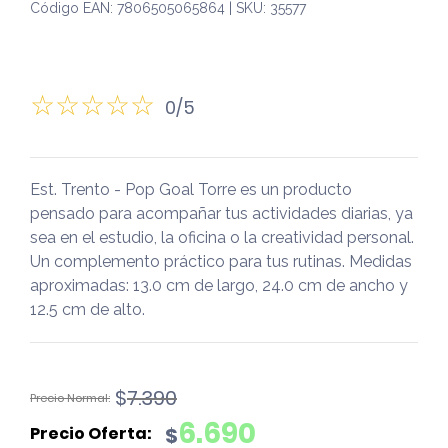
Código EAN: 7806505065864 | SKU: 35577
0/5
Est. Trento - Pop Goal Torre es un producto
pensado para acompañar tus actividades diarias, ya
sea en el estudio, la oficina o la creatividad personal.
Un complemento práctico para tus rutinas. Medidas
aproximadas: 13.0 cm de largo, 24.0 cm de ancho y
12.5 cm de alto.
El
El
$
7.390
precio
precio
6.690
$
original
actual