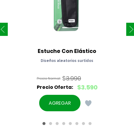
Estuche Con Elástico
Diseños aleatorios surtidos
$
3.990
El
$
3.590
precio
El
original
precio
AGREGAR
era:
actual
$3.990.
es:
$3.590.