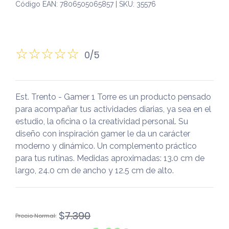
Código EAN: 7806505065857 | SKU: 35576
0/5
Est. Trento - Gamer 1 Torre es un producto pensado
para acompañar tus actividades diarias, ya sea en el
estudio, la oficina o la creatividad personal. Su
diseño con inspiración gamer le da un carácter
moderno y dinámico. Un complemento práctico
para tus rutinas. Medidas aproximadas: 13.0 cm de
largo, 24.0 cm de ancho y 12.5 cm de alto.
El
El
$
7.390
precio
precio