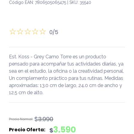
Código EAN: 7806505065475 | SKU: 35540
0/5
Est. Koss - Grey Camo Torre es un producto
pensado para acompañar tus actividades diarias, ya
sea en el estudio, la oficina o la creatividad personal.
Un complemento práctico para tus rutinas. Medidas
aproximadas: 13.0 cm de largo, 24.0 cm de ancho y
12.5 cm de alto.
El
El
$
3.990
precio
precio
3.590
$
original
actual