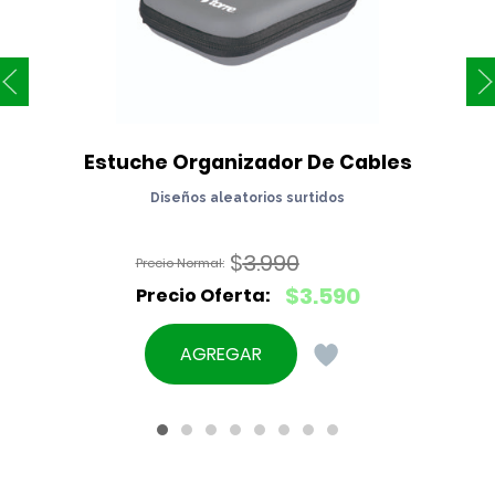
Estuche Organizador De Cables
Diseños aleatorios surtidos
$
3.990
El
$
3.590
precio
El
original
precio
AGREGAR
era:
actual
$3.990.
es:
$3.590.