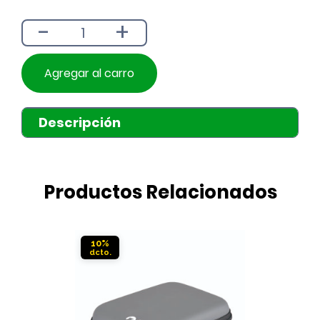
era:
es:
-
+
$3.990.
$3.590.
Agregar al carro
Descripción
Productos Relacionados
10%