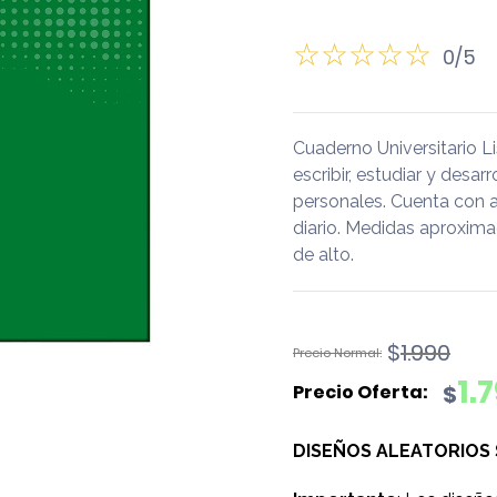
0/5
Cuaderno Universitario L
escribir, estudiar y desar
personales. Cuenta con 
diario. Medidas aproxima
de alto.
El
El
$
1.990
precio
precio
1.
$
original
actual
era:
es:
DISEÑOS ALEATORIOS
$1.990.
$1.790.