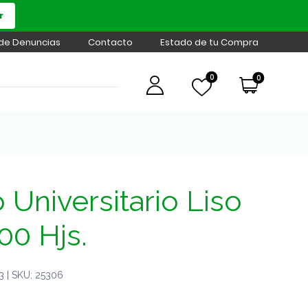
r
 de Denuncias
Contacto
Estado de tu Compra
0
0
Universitario Liso
00 Hjs.
 | SKU: 25306