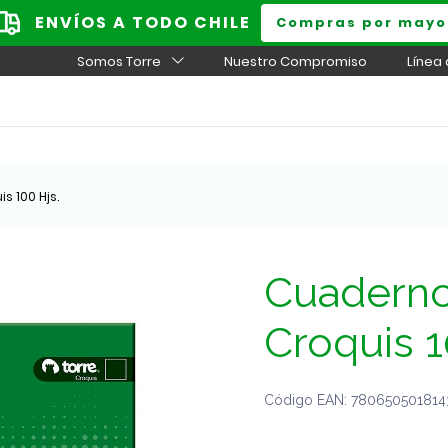
ENVÍOS A TODO CHILE
Compras por mayo
Somos Torre
Nuestro Compromiso
Línea
s 100 Hjs.
Cuaderno 
Croquis 1
Código EAN: 7806505018143