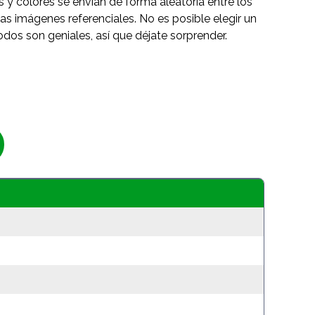
s y colores se envían de forma aleatoria entre los
as imágenes referenciales. No es posible elegir un
odos son geniales, así que déjate sorprender.