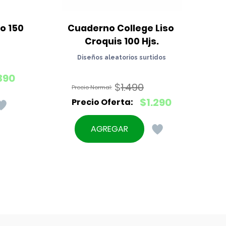
 150 
Cuaderno College Liso 
F
Croquis 100 Hjs.
Diseños aleatorios surtidos
390
$
1.490
El
$
1.290
precio
El
original
precio
AGREGAR
era:
actual
$1.490.
es:
$1.290.