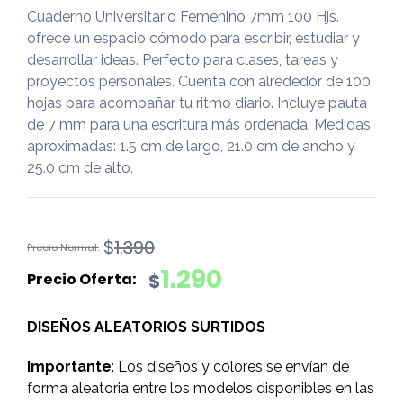
Cuaderno Universitario Femenino 7mm 100 Hjs.
ofrece un espacio cómodo para escribir, estudiar y
desarrollar ideas. Perfecto para clases, tareas y
proyectos personales. Cuenta con alrededor de 100
hojas para acompañar tu ritmo diario. Incluye pauta
de 7 mm para una escritura más ordenada. Medidas
aproximadas: 1.5 cm de largo, 21.0 cm de ancho y
25.0 cm de alto.
El
El
$
1.390
precio
precio
1.290
$
original
actual
era:
es:
DISEÑOS ALEATORIOS SURTIDOS
$1.390.
$1.290.
Importante
: Los diseños y colores se envían de
forma aleatoria entre los modelos disponibles en las