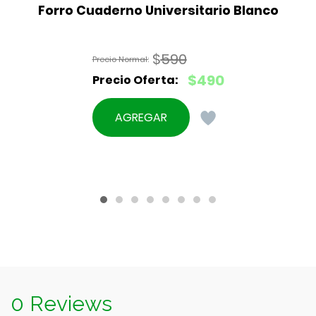
Forro Cuaderno Universitario Blanco
$
590
El
$
490
precio
El
original
precio
AGREGAR
era:
actual
$590.
es:
$490.
0 Reviews