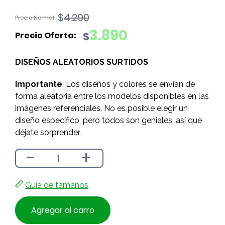
El
El
$
4.290
precio
precio
3.890
$
original
actual
era:
es:
DISEÑOS ALEATORIOS SURTIDOS
$4.290.
$3.890.
Importante
: Los diseños y colores se envían de
forma aleatoria entre los modelos disponibles en las
imágenes referenciales. No es posible elegir un
diseño específico, pero todos son geniales, así que
déjate sorprender.
-
+
Guía de tamaños
Agregar al carro