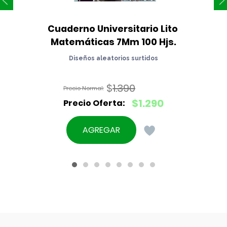
Cuaderno Universitario Lito 
Matemáticas 7Mm 100 Hjs.
Diseños aleatorios surtidos
$
1.390
El
$
1.290
precio
El
original
precio
AGREGAR
era:
actual
$1.390.
es:
$1.290.