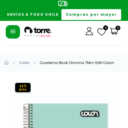
Compras por mayor
ENVÍOS A TODO CHILE
0
0
Colón
Cuaderno Book Chroma 7Mm 120H Colon
11%