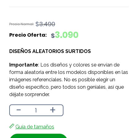
El
El
$
3.490
precio
precio
3.090
$
original
actual
era:
es:
DISEÑOS ALEATORIOS SURTIDOS
$3.490.
$3.090.
Importante
: Los diseños y colores se envían de
forma aleatoria entre los modelos disponibles en las
imágenes referenciales. No es posible elegir un
diseño específico, pero todos son geniales, así que
déjate sorprender.
-
+
Guía de tamaños