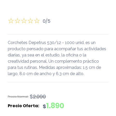
0/5
Corchetes Depetrus 530/12 - 1000 unid. es un
producto pensado para acompañar tus actividades
diarias, ya sea en el estudio, la oficina o la
creatividad personal. Un complemento práctico
para tus rutinas. Medidas aproximadas: 1.5 cm de
largo, 8.0 cm de ancho y 6.3 cm de alto.
El
El
$
2.090
precio
precio
1.890
$
original
actual
era:
es: