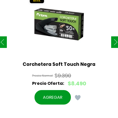
Corchetera Soft Touch Negra
$
9.390
El
$
8.490
precio
El
original
precio
AGREGAR
era:
actual
$9.390.
es:
$8.490.