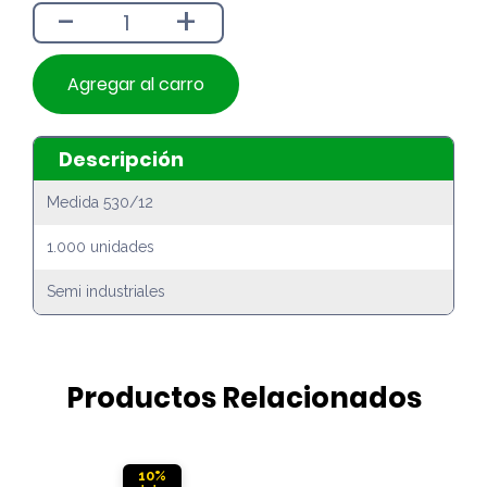
-
+
$2.090.
$1.890.
Agregar al carro
Descripción
Medida 530/12
1.000 unidades
Semi industriales
Productos Relacionados
10%