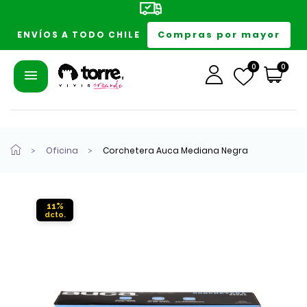
Compras por mayor
ENVÍOS A TODO CHILE
0
0
Oficina
Corchetera Auca Mediana Negra
11%