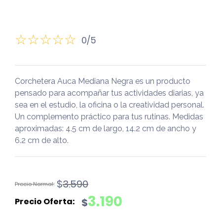
0/5
Corchetera Auca Mediana Negra es un producto
pensado para acompañar tus actividades diarias, ya
sea en el estudio, la oficina o la creatividad personal.
Un complemento práctico para tus rutinas. Medidas
aproximadas: 4.5 cm de largo, 14.2 cm de ancho y
6.2 cm de alto.
El
El
$
3.590
precio
precio
3.190
$
original
actual
era:
es: