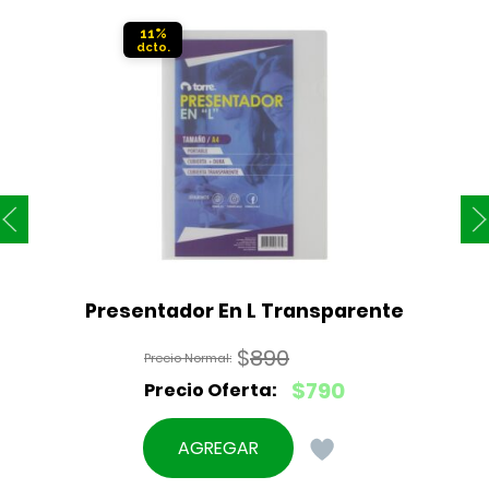
11%
Presentador En L Transparente
$
890
El
$
790
precio
El
original
precio
AGREGAR
era:
actual