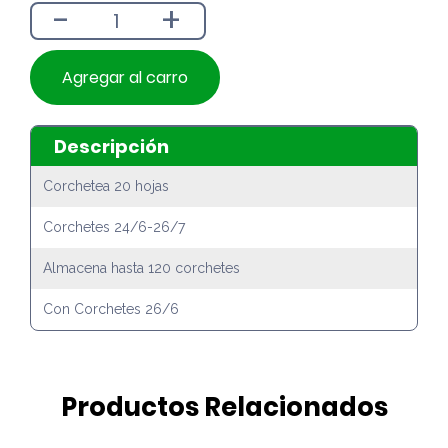
-
+
$3.590.
$3.190.
Agregar al carro
Descripción
Corchetea 20 hojas
Corchetes 24/6-26/7
Almacena hasta 120 corchetes
Con Corchetes 26/6
Productos Relacionados