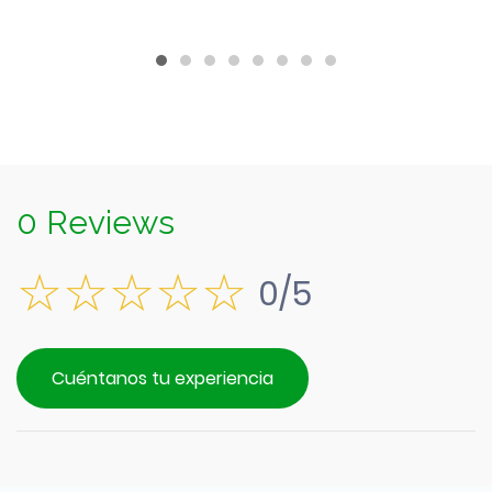
$890.
es:
$790.
0 Reviews
0/5
Cuéntanos tu experiencia