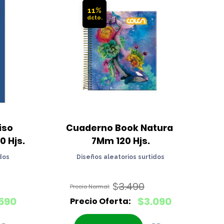
11%
so 
Cuaderno Book Natura 
 Hjs.
7Mm 120 Hjs.
dos
Diseños aleatorios surtidos
$
3.490
El
590
$
3.090
precio
El
original