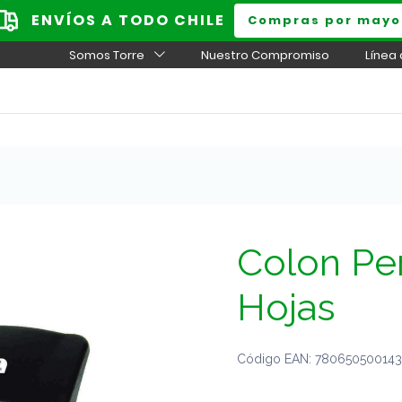
ENVÍOS A TODO CHILE
Compras por mayo
Somos Torre
Nuestro Compromiso
Línea
Colon Pe
Hojas
Código EAN: 7806505001435