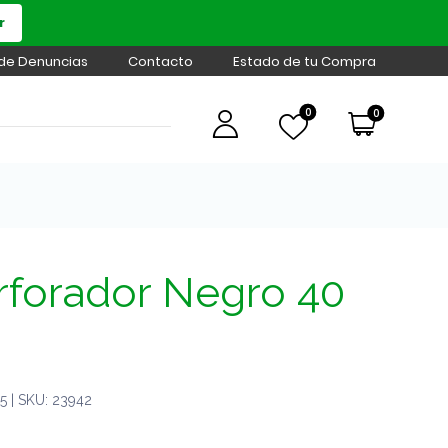
r
 de Denuncias
Contacto
Estado de tu Compra
0
0
rforador Negro 40
 | SKU: 23942