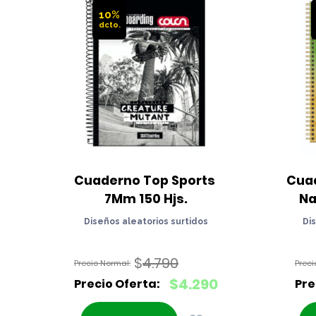
10%
Cuaderno Top Sports 
Cuad
7Mm 150 Hjs.
Na
Diseños aleatorios surtidos
Di
$
4.790
El
$
4.290
precio
El
original