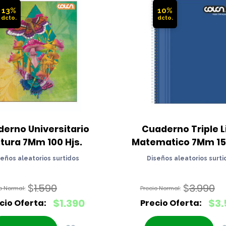
13%
10%
erno Universitario 
Cuaderno Triple Li
tura 7Mm 100 Hjs.
Matematico 7Mm 150
seños aleatorios surtidos
Diseños aleatorios surti
$
1.590
$
3.990
El
El
$
1.390
$
3.
precio
precio
El
El
original
original