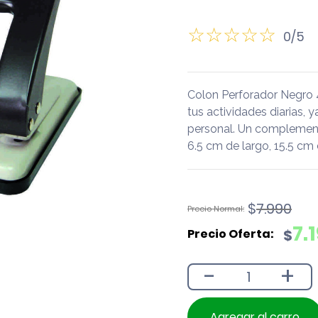
0/5
Colon Perforador Negro
tus actividades diarias, y
personal. Un complement
6.5 cm de largo, 15.5 cm 
El
El
$
7.990
precio
precio
7.
$
original
actual
era:
es:
-
+
$7.990.
$7.190.
Agregar al carro