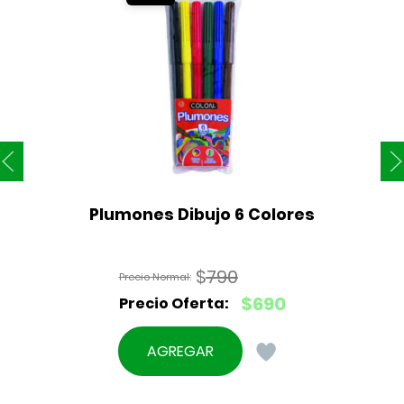
Plumones Dibujo 6 Colores
$
790
El
$
690
precio
El
original
precio
AGREGAR
era:
actual
$790.
es: