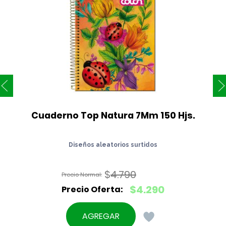
Cuaderno Top Natura 7Mm 150 Hjs.
Diseños aleatorios surtidos
$
4.790
El
$
4.290
precio
El
original
precio
AGREGAR
era: