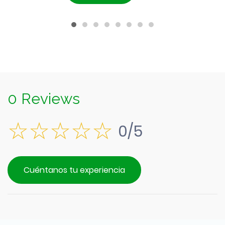
actual
$4.790.
es:
$4.290.
0 Reviews
0/5
Cuéntanos tu experiencia