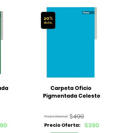
20%
da 
Carpeta Oficio 
A
Pigmentada Celeste
B
$
490
El
90
$
390
precio
El