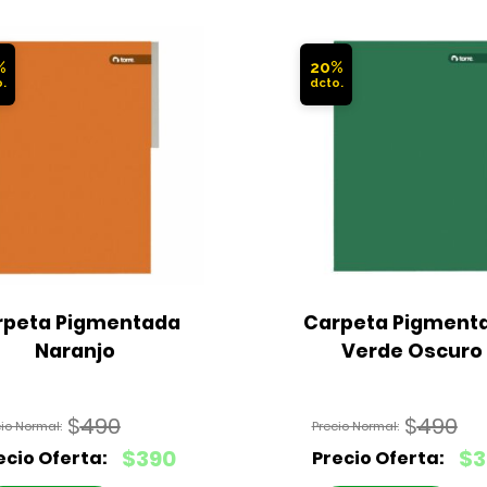
%
20%
peta Pigmentada 
Carpeta Pigmenta
Naranjo
Verde Oscuro
$
490
$
490
El
El
$
390
$
3
precio
precio
El
El