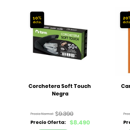
10%
20
Corchetera Soft Touch 
Car
Negra
$
9.390
El
$
8.490
precio
El