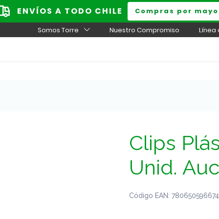
ENVÍOS A TODO CHILE
Compras por mayo
Somos Torre
Nuestro Compromiso
Línea
Clips Plá
Unid. Au
Código EAN: 7806505966741