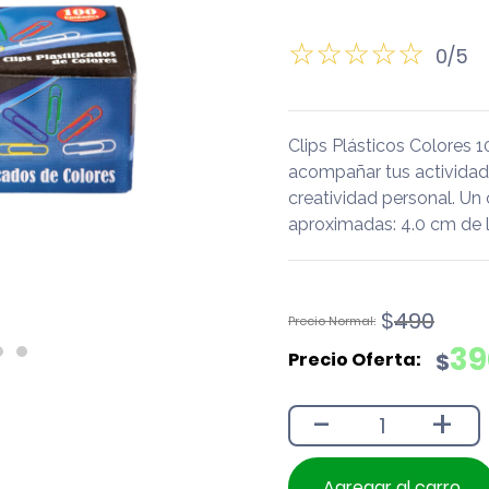
0/5
Clips Plásticos Colores 
acompañar tus actividades 
creatividad personal. Un
aproximadas: 4.0 cm de l
El
El
$
490
precio
precio
39
$
original
actual
era:
es:
-
+
$490.
$390.
Agregar al carro