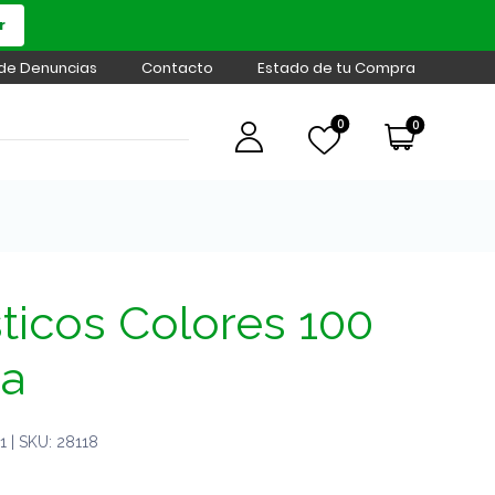
r
 de Denuncias
Contacto
Estado de tu Compra
0
0
sticos Colores 100
ca
 | SKU: 28118