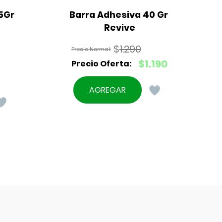
5Gr
Barra Adhesiva 40 Gr 
Revive
$
1.290
El
$
1.190
precio
El
original
precio
AGREGAR
era:
actual
$1.290.
es:
$1.190.