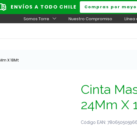
ENVÍOS A TODO CHILE
Compras por mayo
Somos Torre
Nuestro Compromiso
Línea
4Mm X 18Mt
Cinta Mas
24Mm X 
Código EAN: 7806505059665