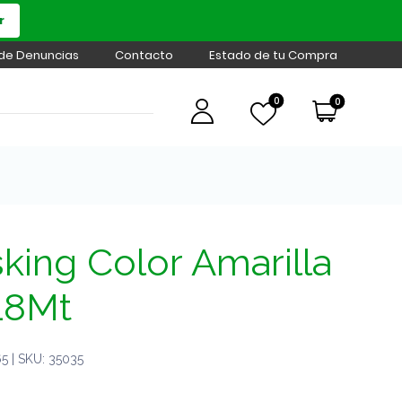
r
 de Denuncias
Contacto
Estado de tu Compra
0
0
king Color Amarilla
18Mt
 | SKU: 35035