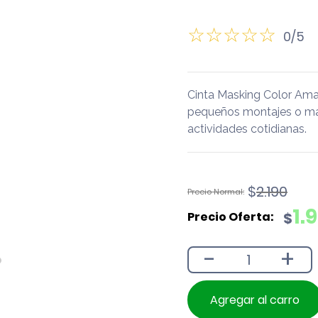
0/5
Cinta Masking Color Amaril
pequeños montajes o man
actividades cotidianas.
El
El
$
2.190
precio
precio
1.
$
original
actual
era:
es:
-
+
$2.190.
$1.990.
Agregar al carro