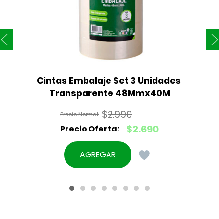
Cintas Embalaje Set 3 Unidades 
Transparente 48Mmx40M
$
2.990
El
$
2.690
precio
El
original
precio
AGREGAR
era:
actual
$2.990.
es:
$2.690.