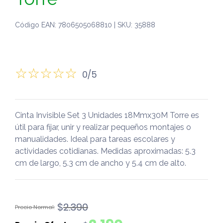
Código EAN: 7806505068810 | SKU: 35888
0/5
Cinta Invisible Set 3 Unidades 18Mmx30M Torre es
útil para fijar, unir y realizar pequeños montajes o
manualidades. Ideal para tareas escolares y
actividades cotidianas. Medidas aproximadas: 5.3
cm de largo, 5.3 cm de ancho y 5.4 cm de alto.
El
El
$
2.390
precio
precio