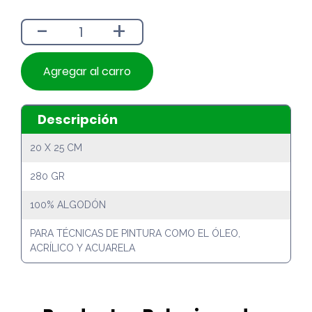
era:
es:
-
+
$1.690.
$1.490.
Agregar al carro
Descripción
20 X 25 CM
280 GR
100% ALGODÓN
PARA TÉCNICAS DE PINTURA COMO EL ÓLEO,
ACRÍLICO Y ACUARELA