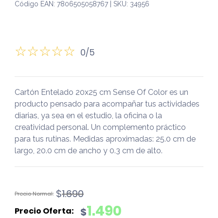
Código EAN: 7806505058767 | SKU: 34956
0/5
Cartón Entelado 20x25 cm Sense Of Color es un
producto pensado para acompañar tus actividades
diarias, ya sea en el estudio, la oficina o la
creatividad personal. Un complemento práctico
para tus rutinas. Medidas aproximadas: 25.0 cm de
largo, 20.0 cm de ancho y 0.3 cm de alto.
El
El
$
1.690
precio
precio
1.490
$
original
actual