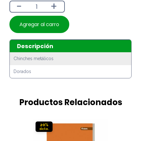
-
+
$790.
$690.
Agregar al carro
Descripción
Chinches metálicos
Dorados
Productos Relacionados
20%