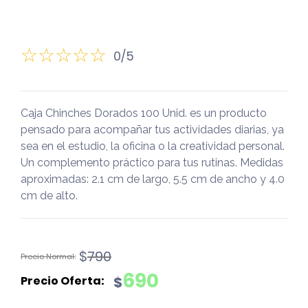
0/5
Caja Chinches Dorados 100 Unid. es un producto
pensado para acompañar tus actividades diarias, ya
sea en el estudio, la oficina o la creatividad personal.
Un complemento práctico para tus rutinas. Medidas
aproximadas: 2.1 cm de largo, 5.5 cm de ancho y 4.0
cm de alto.
El
El
$
790
precio
precio
690
$
original
actual
era:
es: