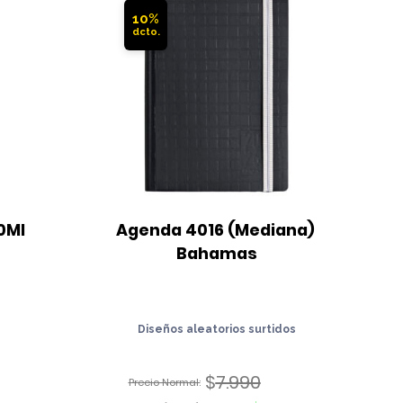
10%
0Ml
Agenda 4016 (Mediana) 
Bahamas
Diseños aleatorios surtidos
$
7.990