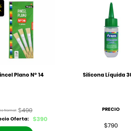
%
incel Plano N° 14
Silicona Líquida 3
PRECIO
$
490
El
$
390
precio
$
790
El