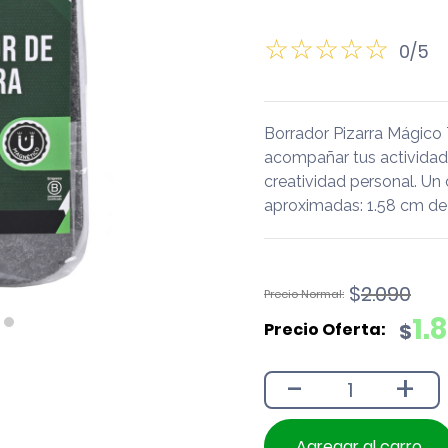
0/5
Borrador Pizarra Mágico
acompañar tus actividades 
creatividad personal. Un
aproximadas: 1.58 cm de 
El
El
$
2.090
precio
precio
1.
$
original
actual
era:
es:
-
+
$2.090.
$1.890.
Agregar al carro