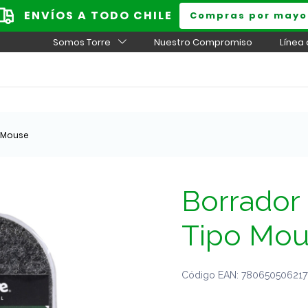
ENVÍOS A TODO CHILE
Compras por mayo
Somos Torre
Nuestro Compromiso
Línea
o Mouse
Borrador 
Tipo Mo
Código EAN: 7806505062177