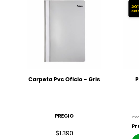
20
Carpeta Pvc Oficio - Gris
P
PRECIO
$
1.390