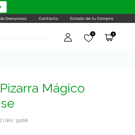
r
 de Denuncias
Contacto
Estado de tu Compra
0
0
Pizarra Mágico
use
 | SKU: 35268