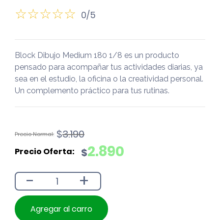
0/5
Block Dibujo Medium 180 1/8 es un producto
pensado para acompañar tus actividades diarias, ya
sea en el estudio, la oficina o la creatividad personal.
Un complemento práctico para tus rutinas.
El
El
$
3.190
precio
precio
2.890
$
original
actual
era:
es:
-
+
$3.190.
$2.890.
Agregar al carro