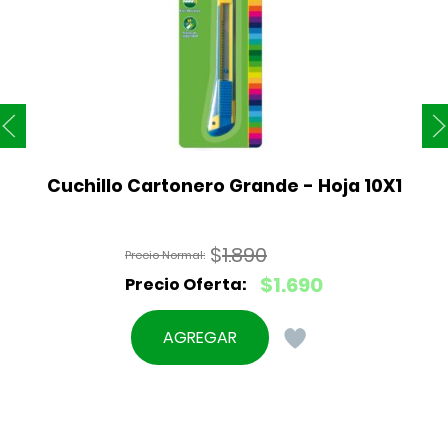
Cuchillo Cartonero Grande - Hoja 10X1
$
1.890
El
$
1.690
precio
El
original
precio
AGREGAR
era:
actual
$1.890.
es:
$1.690.