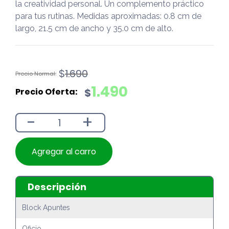
la creatividad personal. Un complemento práctico
para tus rutinas. Medidas aproximadas: 0.8 cm de
largo, 21.5 cm de ancho y 35.0 cm de alto.
El
El
$
1.690
precio
precio
1.490
$
original
actual
era:
es:
-
+
$1.690.
$1.490.
Agregar al carro
Descripción
Block Apuntes
Oficio