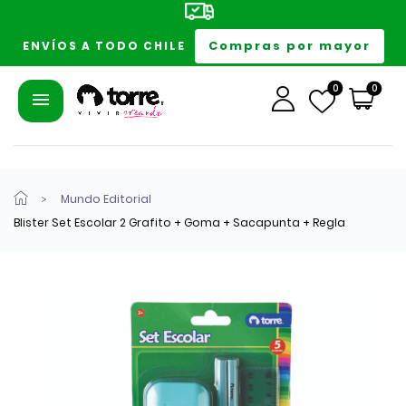
Compras por mayor
ENVÍOS A TODO CHILE
0
0
Mundo Editorial
Blister Set Escolar 2 Grafito + Goma + Sacapunta + Regla