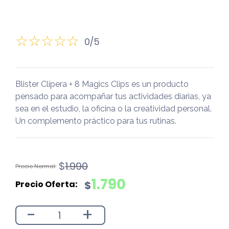
0/5
Blister Clipera + 8 Magics Clips es un producto
pensado para acompañar tus actividades diarias, ya
sea en el estudio, la oficina o la creatividad personal.
Un complemento práctico para tus rutinas.
El
El
$
1.990
precio
precio
1.790
$
original
actual
era:
es:
-
+
$1.990.
$1.790.