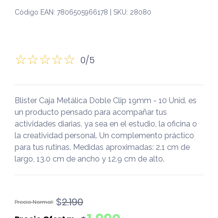
Código EAN: 7806505966178 | SKU: 28080
0/5
Blister Caja Metálica Doble Clip 19mm - 10 Unid. es
un producto pensado para acompañar tus
actividades diarias, ya sea en el estudio, la oficina o
la creatividad personal. Un complemento práctico
para tus rutinas. Medidas aproximadas: 2.1 cm de
largo, 13.0 cm de ancho y 12.9 cm de alto.
El
El
$
2.190
precio
precio