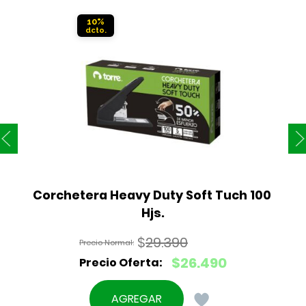
10%
Corchetera Heavy Duty Soft Tuch 100 
Hjs.
$
29.390
El
$
26.490
precio
El
original
precio
AGREGAR