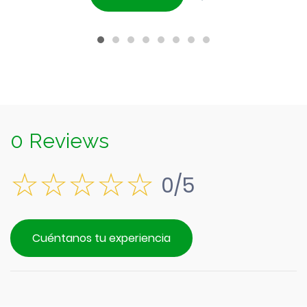
era:
actual
$29.390.
es:
$26.490.
0 Reviews
0/5
Cuéntanos tu experiencia