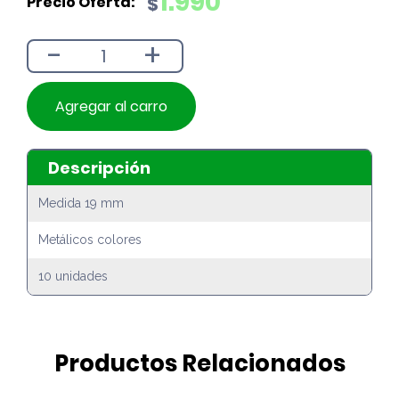
1.990
$
original
actual
era:
es:
-
+
$2.190.
$1.990.
Agregar al carro
Descripción
Medida 19 mm
Metálicos colores
10 unidades
Productos Relacionados