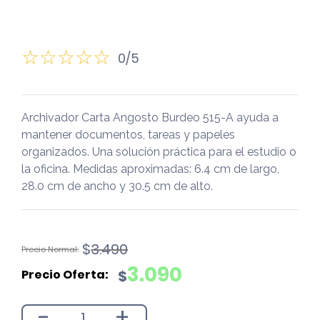
0/5
Archivador Carta Angosto Burdeo 515-A ayuda a
mantener documentos, tareas y papeles
organizados. Una solución práctica para el estudio o
la oficina. Medidas aproximadas: 6.4 cm de largo,
28.0 cm de ancho y 30.5 cm de alto.
El
El
$
3.490
precio
precio
3.090
$
original
actual
era:
es:
-
+
$3.490.
$3.090.