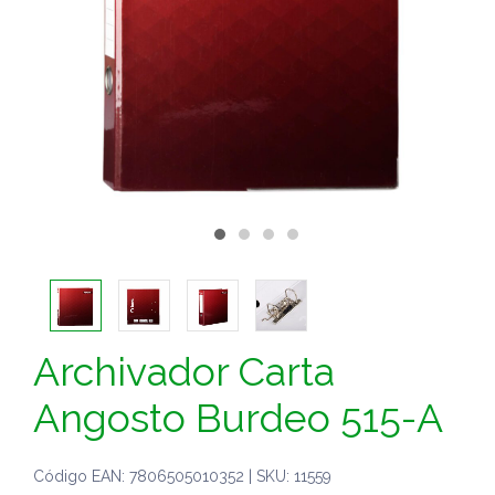
Archivador Carta
Angosto Burdeo 515-A
Código EAN: 7806505010352 | SKU: 11559