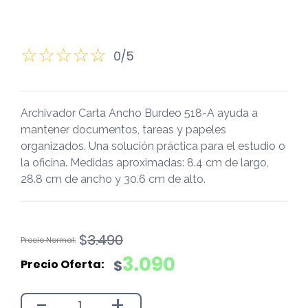
0/5
Archivador Carta Ancho Burdeo 518-A ayuda a
mantener documentos, tareas y papeles
organizados. Una solución práctica para el estudio o
la oficina. Medidas aproximadas: 8.4 cm de largo,
28.8 cm de ancho y 30.6 cm de alto.
El
El
$
3.490
precio
precio
3.090
$
original
actual
era:
es:
-
+
$3.490.
$3.090.