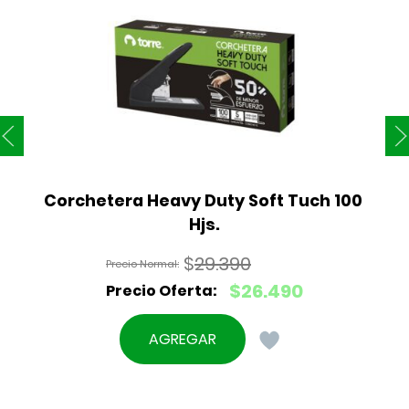
Corchetera Heavy Duty Soft Tuch 100 
Hjs.
$
29.390
El
$
26.490
precio
El
original
precio
AGREGAR
era:
actual
$29.390.
es:
$26.490.