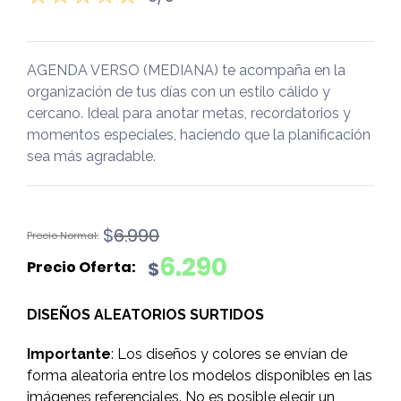
AGENDA VERSO (MEDIANA) te acompaña en la
organización de tus días con un estilo cálido y
cercano. Ideal para anotar metas, recordatorios y
momentos especiales, haciendo que la planificación
sea más agradable.
El
El
$
6.990
precio
precio
6.290
$
original
actual
era:
es:
DISEÑOS ALEATORIOS SURTIDOS
$6.990.
$6.290.
Importante
: Los diseños y colores se envían de
forma aleatoria entre los modelos disponibles en las
imágenes referenciales. No es posible elegir un