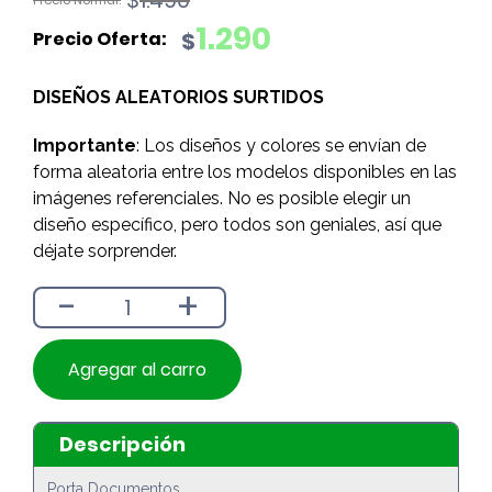
precio
precio
1.290
$
original
actual
era:
es:
DISEÑOS ALEATORIOS SURTIDOS
$1.490.
$1.290.
Importante
: Los diseños y colores se envían de
forma aleatoria entre los modelos disponibles en las
imágenes referenciales. No es posible elegir un
diseño específico, pero todos son geniales, así que
déjate sorprender.
-
+
Agregar al carro
Descripción
Porta Documentos