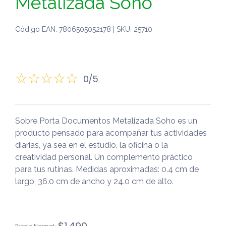
Metalizada Soho
Código EAN: 7806505052178 | SKU: 25710
0/5
Sobre Porta Documentos Metalizada Soho es un
producto pensado para acompañar tus actividades
diarias, ya sea en el estudio, la oficina o la
creatividad personal. Un complemento práctico
para tus rutinas. Medidas aproximadas: 0.4 cm de
largo, 36.0 cm de ancho y 24.0 cm de alto.
El
El
$
1.490