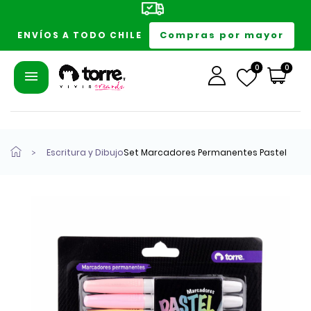
Compras por mayor
ENVÍOS A TODO CHILE
0
0
Escritura y Dibujo
Set Marcadores Permanentes Pastel