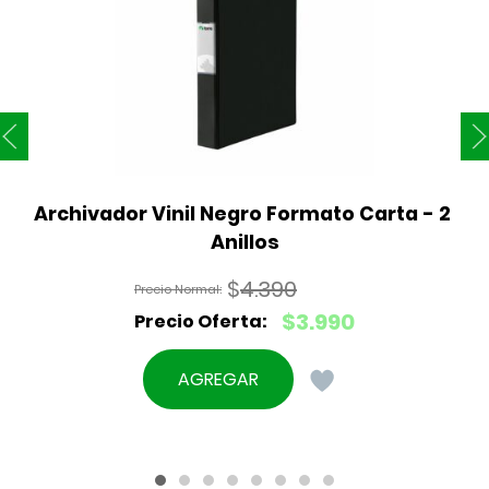
Archivador Vinil Negro Formato Carta - 2 
Anillos
$
4.390
El
$
3.990
precio
El
original
precio
AGREGAR
era:
actual
$4.390.
es:
$3.990.