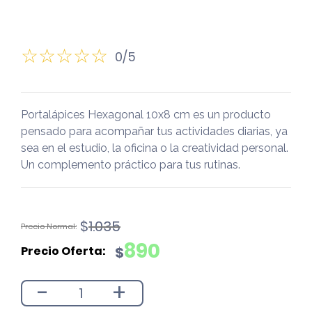
0/5
Portalápices Hexagonal 10x8 cm es un producto
pensado para acompañar tus actividades diarias, ya
sea en el estudio, la oficina o la creatividad personal.
Un complemento práctico para tus rutinas.
El
El
$
1.035
precio
precio
890
$
original
actual
era:
es:
-
+
$1.035.
$890.