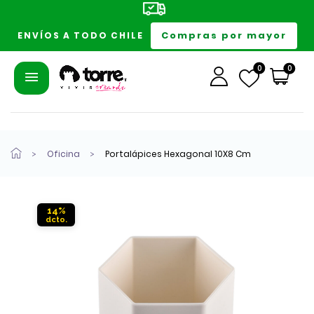
Compras por mayor
ENVÍOS A TODO CHILE
0
0
Oficina
Portalápices Hexagonal 10X8 Cm
14%